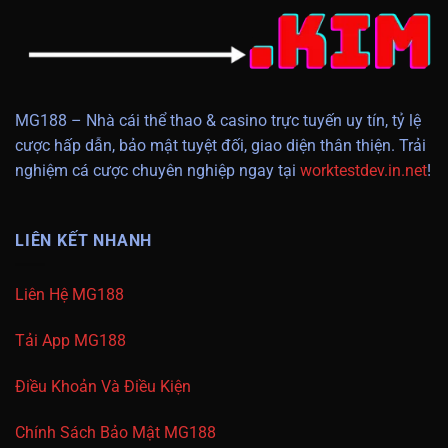
MG188 – Nhà cái thể thao & casino trực tuyến uy tín, tỷ lệ
cược hấp dẫn, bảo mật tuyệt đối, giao diện thân thiện. Trải
nghiệm cá cược chuyên nghiệp ngay tại
worktestdev.in.net
!
LIÊN KẾT NHANH
Liên Hệ MG188
Tải App MG188
Điều Khoản Và Điều Kiện
Chính Sách Bảo Mật MG188