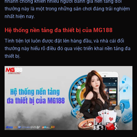
nhanh chóng khiến nhiều người đánh giá nền tảng đổi
thưởng này là một trong những sân chơi đáng trải nghiệm
nhất hiện nay.
Hệ thống nền tảng đa thiết bị của MG188
Tính tiện lợi luôn được đặt lên hàng đầu, và nhà cái đổi
thưởng này hiểu rõ điều đó qua việc triển khai nền tảng đa
thiết bị.