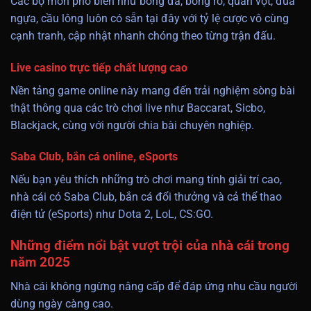
Các bộ môn phổ biến như bóng đá, bóng rổ, quần vợt, đua
ngựa, cầu lông luôn có sẵn tại đây với tỷ lệ cược vô cùng
cạnh tranh, cập nhật nhanh chóng theo từng trận đấu.
Live casino trực tiếp chất lượng cao
Nền tảng game online này mang đến trải nghiệm sòng bài
thật thông qua các trò chơi live như Baccarat, Sicbo,
Blackjack, cùng với người chia bài chuyên nghiệp.
Saba Club, bắn cá online, eSports
Nếu bạn yêu thích những trò chơi mang tính giải trí cao,
nhà cái có Saba Club, bắn cá đổi thưởng và cả thể thao
điện tử (eSports) như Dota 2, LoL, CS:GO.
Những điểm nổi bật vượt trội của nhà cái trong
năm 2025
Nhà cái không ngừng nâng cấp để đáp ứng nhu cầu người
dùng ngày càng cao.