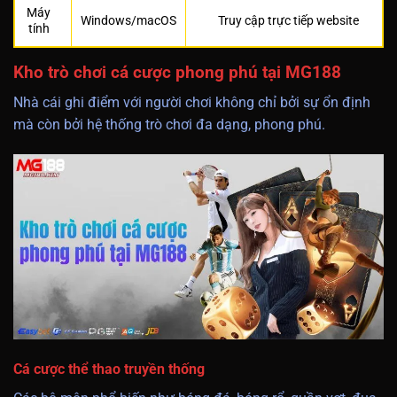
Máy
Windows/macOS
Truy cập trực tiếp website
tính
Kho trò chơi cá cược phong phú tại MG188
Nhà cái ghi điểm với người chơi không chỉ bởi sự ổn định
mà còn bởi hệ thống trò chơi đa dạng, phong phú.
Cá cược thể thao truyền thống