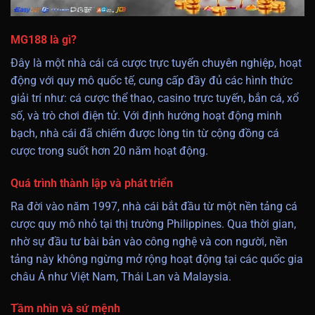
MG188 là gì?
Đây là một nhà cái cá cược trực tuyến chuyên nghiệp, hoạt
động với quy mô quốc tế, cung cấp đầy đủ các hình thức
giải trí như: cá cược thể thao, casino trực tuyến, bắn cá, xổ
số, và trò chơi điện tử. Với định hướng hoạt động minh
bạch, nhà cái đã chiếm được lòng tin từ cộng đồng cá
cược trong suốt hơn 20 năm hoạt động.
Quá trình thành lập và phát triển
Ra đời vào năm 1997, nhà cái bắt đầu từ một nền tảng cá
cược quy mô nhỏ tại thị trường Philippines. Qua thời gian,
nhờ sự đầu tư bài bản vào công nghệ và con người, nền
tảng này không ngừng mở rộng hoạt động tại các quốc gia
châu Á như Việt Nam, Thái Lan và Malaysia.
Tầm nhìn và sứ mệnh