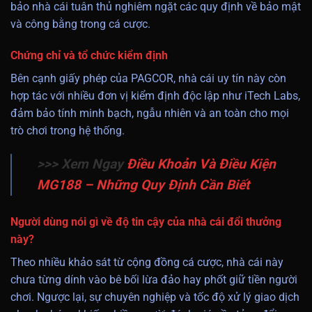
bảo nhà cái tuân thủ nghiêm ngặt các quy định về bảo mật
và công bằng trong cá cược.
Chứng chỉ và tổ chức kiểm định
Bên cạnh giấy phép của PAGCOR, nhà cái uy tín này còn
hợp tác với nhiều đơn vị kiểm định độc lập như iTech Labs,
đảm bảo tính minh bạch, ngẫu nhiên và an toàn cho mọi
trò chơi trong hệ thống.
>>> Xem Ngay
Điều Khoản Và Điều Kiện
MG188 – Những Quy Định Cần Biết
Người dùng nói gì về độ tin cậy của nhà cái đổi thưởng
này?
Theo nhiều khảo sát từ cộng đồng cá cược, nhà cái này
chưa từng dính vào bê bối lừa đảo hay phốt giữ tiền người
chơi. Ngược lại, sự chuyên nghiệp và tốc độ xử lý giao dịch