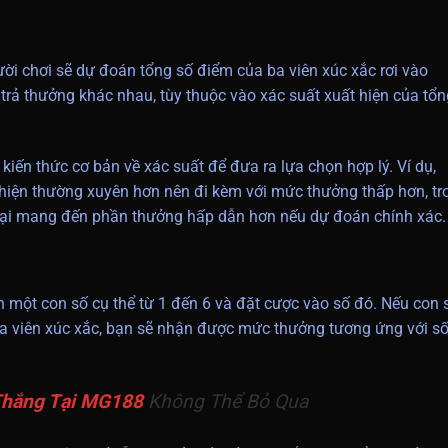
ời chơi sẽ dự đoán tổng số điểm của ba viên xúc xắc rơi vào
 trả thưởng khác nhau, tùy thuộc vào xác suất xuất hiện của tổn
 kiến thức cơ bản về xác suất để đưa ra lựa chọn hợp lý. Ví dụ,
hiện thường xuyên hơn nên đi kèm với mức thưởng thấp hơn, tr
lại mang đến phần thưởng hấp dẫn hơn nếu dự đoán chính xác.
n một con số cụ thể từ 1 đến 6 và đặt cược vào số đó. Nếu con 
 ba viên xúc xắc, bạn sẽ nhận được mức thưởng tương ứng với s
 Thắng Tại MG188
Không Thể Bỏ Qua