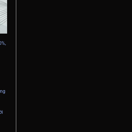
0%,
ổng
ới