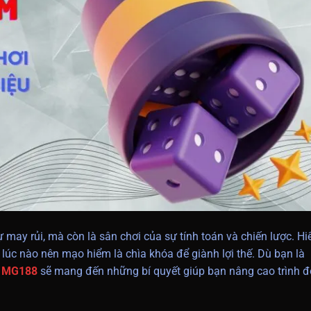
ự may rủi, mà còn là sân chơi của sự tính toán và chiến lược. Hi
 lúc nào nên mạo hiểm là chìa khóa để giành lợi thế. Dù bạn là
,
MG188
sẽ mang đến những bí quyết giúp bạn nâng cao trình đ