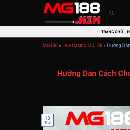
Bỏ
qua
nội
dung
TRANG CHỦ
H
MG188
»
Live Casino MG188
»
Hướng Dẫn
Hướng Dẫn Cách Chơ
13
Th5