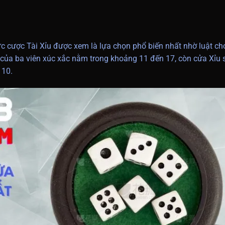
hức cược Tài Xỉu được xem là lựa chọn phổ biến nhất nhờ luật ch
 của ba viên xúc xắc nằm trong khoảng 11 đến 17, còn cửa Xỉu 
 10.