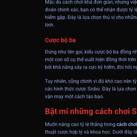
Mặc dù cách chơi khá đơn giản, nhưng việc
đoán chính xác, bạn có thể nhận được tỷ lệ
hiếm gặp. Đây là lựa chọn thú vị cho nhữn
tính.
Cược bộ ba
Đúng như tên gọi, kiểu cược bộ ba đồng n
một con số cụ thể xuất hiện đồng thời trên
bởi khả năng xảy ra cực kỳ hiếm, đòi hỏi 
Tuy nhiên, cũng chính vì độ khó cao nên tỷ
các hình thức cược Sicbo. Đây là lựa chọ
vận may một cách táo bạo.
Bật mí những cách chơi 
Muốn nâng cao tỷ lệ thắng trong
cách chơi
thuật cược hợp lý và khoa học. Dưới đây 