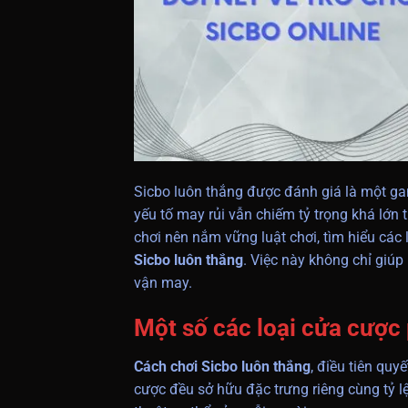
Sicbo luôn thắng được đánh giá là một gam
yếu tố may rủi vẫn chiếm tỷ trọng khá lớn 
chơi nên nắm vững luật chơi, tìm hiểu các
Sicbo luôn thắng
. Việc này không chỉ giúp
vận may.
Một số các loại cửa cược
Cách chơi Sicbo luôn thắng
, điều tiên quy
cược đều sở hữu đặc trưng riêng cùng tỷ lệ