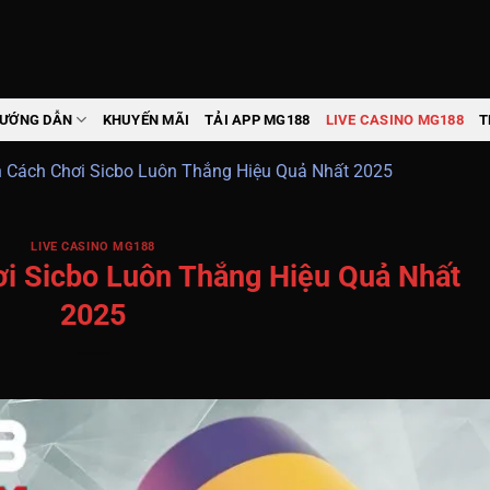
ƯỚNG DẪN
KHUYẾN MÃI
TẢI APP MG188
LIVE CASINO MG188
T
 Cách Chơi Sicbo Luôn Thắng Hiệu Quả Nhất 2025
LIVE CASINO MG188
i Sicbo Luôn Thắng Hiệu Quả Nhất
2025