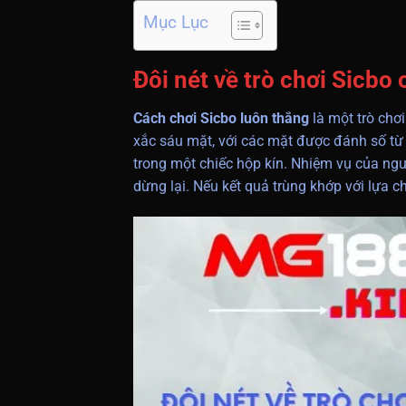
Mục Lục
Đôi nét về trò chơi Sicbo 
Cách chơi Sicbo luôn thắng
là một trò chơ
xắc sáu mặt, với các mặt được đánh số từ 1
trong một chiếc hộp kín. Nhiệm vụ của ngư
dừng lại. Nếu kết quả trùng khớp với lựa c