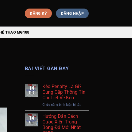
ĐĂNG KÝ
ĐĂNG NHẬP
HỂ THAO MG188
BÀI VIẾT GẦN ĐÂY
Kèo Penalty Là Gì?
14
Cung Cấp Thông Tin
Th5
Chi Tiết Về Kèo
Chức năng bình luận bị tắt
ở
Kèo
Penalty
Hướng Dẫn Cách
14
Là
Cược Xiên Trong
Th5
Gì?
Bóng Đá Mới Nhất
Cung