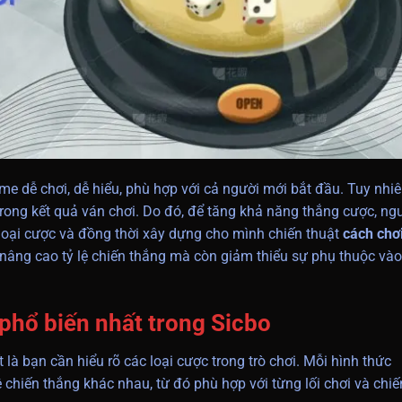
e dễ chơi, dễ hiểu, phù hợp với cả người mới bắt đầu. Tuy nhiê
trong kết quả ván chơi. Do đó, để tăng khả năng thắng cược, ng
 loại cược và đồng thời xây dựng cho mình chiến thuật
cách chơ
 nâng cao tỷ lệ chiến thắng mà còn giảm thiểu sự phụ thuộc vào
 phổ biến nhất trong Sicbo
ết là bạn cần hiểu rõ các loại cược trong trò chơi. Mỗi hình thức
 chiến thắng khác nhau, từ đó phù hợp với từng lối chơi và chiế